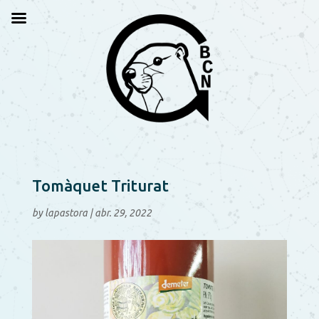
Tomàquet Triturat
by
lapastora
|
abr. 29, 2022