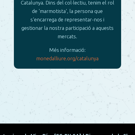
Catalunya. Dins del col·lectiu, tenim el rol
de 'marmotista', la persona que
s'encarrega de representar-nos i
gestionar la nostra participació a aquests
mercats.
Més informació:
monedalliure.org/catalunya