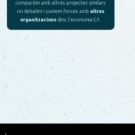
compartim amb altres projectes similars
on debatim i sumem forces amb
altres
organitzacions
dins l'economia G1.