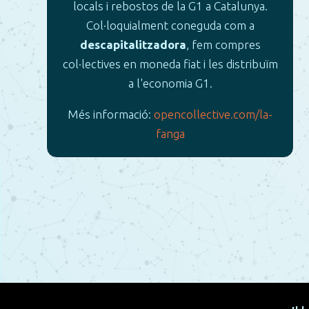
locals i rebostos de la G1 a Catalunya.
Col·loquialment coneguda com a
descapitalitzadora
, fem compres
col·lectives en moneda fiat i les distribuïm
a l'economia G1.
Més informació:
opencollective.com/la-
fanga