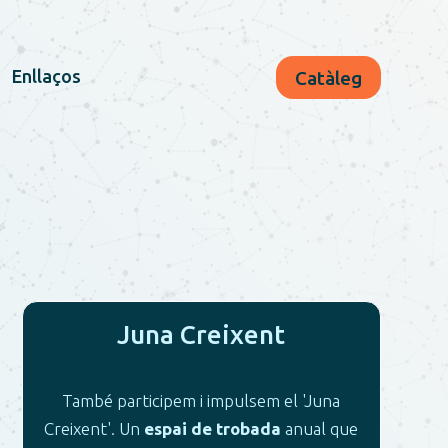
Enllaços
Catàleg
Juna Creixent
També participem i impulsem el 'Juna
Creixent'. Un
espai de trobada
anual que